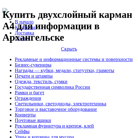
Купить двухслойный карман
В начало
А4 для информации в
Контакты
Доставка
Архангельске
Оплата
Скрыть
Рекламные и информационные системы и поверхности
Бизнес-сувениры
Награды — кубки, медали, статуэтки, грамоты
Печати и штампы
Одежда, текстиль, сумки
Государственная символика России
Рамки и багет
Ограждения
Светильники, светодиоды, электротехника
Торговое и выставочное оборудование
Конверты
Почтовые ящики
Рекламная фурнитура и крепеж, клей
Сейфы
Урны и корзины для мусора