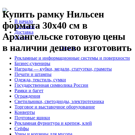
Купить рамку Нильсен
В начало
формата 30х40 см в
Контакты
Доставка
Архангельске готовую цены
Оплата
в наличии дешево изготовить
Скрыть
Рекламные и информационные системы и поверхности
Бизнес-сувениры
Награды — кубки, медали, статуэтки, грамоты
Печати и штампы
Одежда, текстиль, сумки
Государственная символика России
Рамки и багет
Ограждения
Светильники, светодиоды, электротехника
Торговое и выставочное оборудование
Конверты
Почтовые ящики
Рекламная фурнитура и крепеж, клей
Сейфы
Урны и корзины для мусора