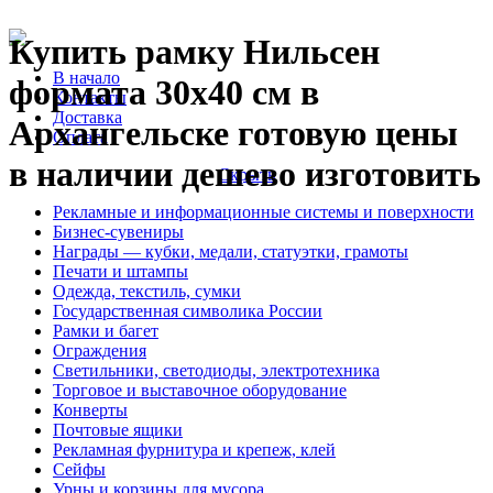
Купить рамку Нильсен
В начало
формата 30х40 см в
Контакты
Доставка
Архангельске готовую цены
Оплата
в наличии дешево изготовить
Скрыть
Рекламные и информационные системы и поверхности
Бизнес-сувениры
Награды — кубки, медали, статуэтки, грамоты
Печати и штампы
Одежда, текстиль, сумки
Государственная символика России
Рамки и багет
Ограждения
Светильники, светодиоды, электротехника
Торговое и выставочное оборудование
Конверты
Почтовые ящики
Рекламная фурнитура и крепеж, клей
Сейфы
Урны и корзины для мусора