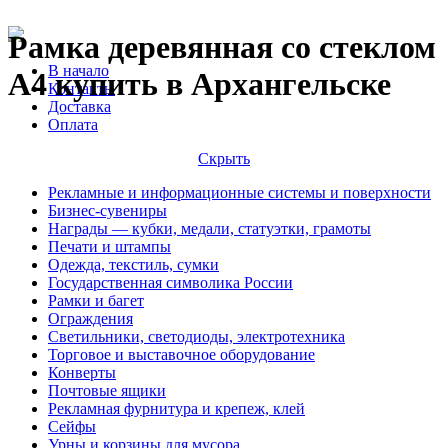
Рамка деревянная со стеклом
В начало
А4 купить в Архангельске
Контакты
Доставка
Оплата
Скрыть
Рекламные и информационные системы и поверхности
Бизнес-сувениры
Награды — кубки, медали, статуэтки, грамоты
Печати и штампы
Одежда, текстиль, сумки
Государственная символика России
Рамки и багет
Ограждения
Светильники, светодиоды, электротехника
Торговое и выставочное оборудование
Конверты
Почтовые ящики
Рекламная фурнитура и крепеж, клей
Сейфы
Урны и корзины для мусора