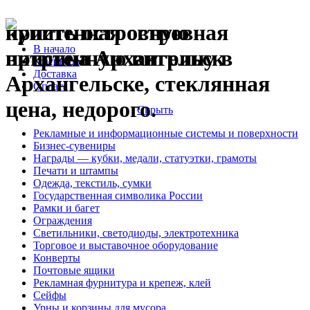
купить островную
пристенная островная
В начало
пристенную витрину в
витрина Архангельск
Контакты
Доставка
Архангельске, стеклянная
Оплата
цена, недорого.
Скрыть
Рекламные и информационные системы и поверхности
Бизнес-сувениры
Награды — кубки, медали, статуэтки, грамоты
Печати и штампы
Одежда, текстиль, сумки
Государственная символика России
Рамки и багет
Ограждения
Светильники, светодиоды, электротехника
Торговое и выставочное оборудование
Конверты
Почтовые ящики
Рекламная фурнитура и крепеж, клей
Сейфы
Урны и корзины для мусора