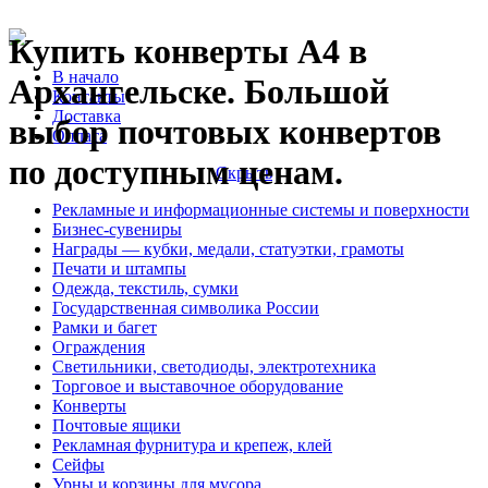
Купить конверты А4 в
В начало
Архангельске. Большой
Контакты
Доставка
выбор почтовых конвертов
Оплата
по доступным ценам.
Скрыть
Рекламные и информационные системы и поверхности
Бизнес-сувениры
Награды — кубки, медали, статуэтки, грамоты
Печати и штампы
Одежда, текстиль, сумки
Государственная символика России
Рамки и багет
Ограждения
Светильники, светодиоды, электротехника
Торговое и выставочное оборудование
Конверты
Почтовые ящики
Рекламная фурнитура и крепеж, клей
Сейфы
Урны и корзины для мусора