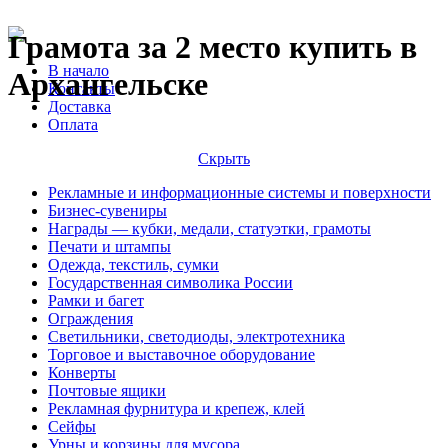
Грамота за 2 место купить в
В начало
Архангельске
Контакты
Доставка
Оплата
Скрыть
Рекламные и информационные системы и поверхности
Бизнес-сувениры
Награды — кубки, медали, статуэтки, грамоты
Печати и штампы
Одежда, текстиль, сумки
Государственная символика России
Рамки и багет
Ограждения
Светильники, светодиоды, электротехника
Торговое и выставочное оборудование
Конверты
Почтовые ящики
Рекламная фурнитура и крепеж, клей
Сейфы
Урны и корзины для мусора