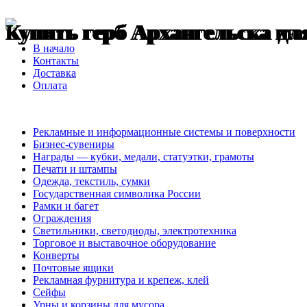
Купить герб Архангельска ма
Купить герб Архангельска дл
купить герб Архангельска на 
В начало
Контакты
Доставка
Оплата
Рекламные и информационные системы и поверхности
Бизнес-сувениры
Награды — кубки, медали, статуэтки, грамоты
Печати и штампы
Одежда, текстиль, сумки
Государственная символика России
Рамки и багет
Ограждения
Светильники, светодиоды, электротехника
Торговое и выставочное оборудование
Конверты
Почтовые ящики
Рекламная фурнитура и крепеж, клей
Сейфы
Урны и корзины для мусора