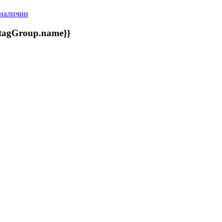
наличии
{tagGroup.name}}