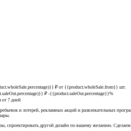
duct.wholeSale.percentage)}} ₽
от {{product.wholeSale.from}} шт.
t.saleOut.percentage)}} ₽
-{{product.saleOut.percentage}}%
з от 7 дней
еребьевок и лотерей, рекламных акций и развлекательных програ
шары.
ры, спроектировать другой дизайн по вашему желанию. Сделаем