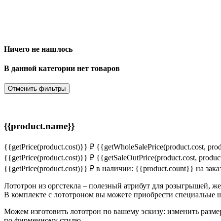
Ничего не нашлось
В данной категории нет товаров
Отменить фильтры
{{product.name}}
{{getPrice(product.cost)}} ₽
{{getWholeSalePrice(product.cost, pro
{{getPrice(product.cost)}} ₽
{{getSaleOutPrice(product.cost, produc
{{getPrice(product.cost)}} ₽
в наличии: {{product.count}}
на зака
Лототрон из оргстекла – полезный атрибут для розыгрышей, ж
В комплекте с лототроном вы можете приобрести специальые 
Можем изготовить лототрон по вашему эскизу: изменить разме
по фирменному стилю.