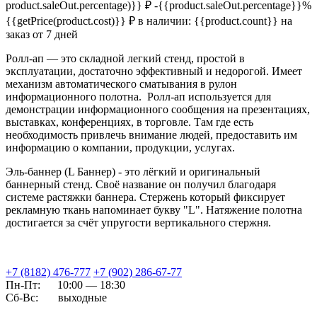
product.saleOut.percentage)}} ₽
-{{product.saleOut.percentage}}%
{{getPrice(product.cost)}} ₽
в наличии: {{product.count}}
на
заказ от 7 дней
Ролл-ап — это складной легкий стенд, простой в
эксплуатации, достаточно эффективный и недорогой. Имеет
механизм автоматического сматывания в рулон
информационного полотна. Ролл-ап используется для
демонстрации информационного сообщения на презентациях,
выставках, конференциях, в торговле. Там где есть
необходимость привлечь внимание людей, предоставить им
информацию о компании, продукции, услугах.
Эль-баннер
(L Баннер) - это лёгкий и оригинальный
баннерный стенд. Своё название он получил благодаря
системе растяжки баннера. Стержень который фиксирует
рекламную ткань напоминает букву "L". Натяжение полотна
достигается за счёт упругости вертикального стержня.
+7 (8182) 476-777
+7 (902) 286-67-77
Пн-Пт:
10:00 — 18:30
Сб-Вс:
выходные