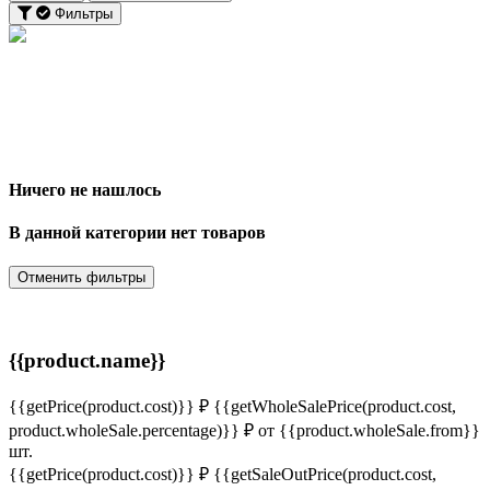
Фильтры
Ничего не нашлось
В данной категории нет товаров
Отменить фильтры
{{product.name}}
{{getPrice(product.cost)}} ₽
{{getWholeSalePrice(product.cost,
product.wholeSale.percentage)}} ₽
от {{product.wholeSale.from}}
шт.
{{getPrice(product.cost)}} ₽
{{getSaleOutPrice(product.cost,