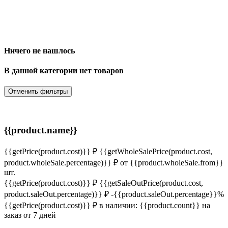
Ничего не нашлось
В данной категории нет товаров
Отменить фильтры
{{product.name}}
{{getPrice(product.cost)}} ₽
{{getWholeSalePrice(product.cost,
product.wholeSale.percentage)}} ₽
от {{product.wholeSale.from}}
шт.
{{getPrice(product.cost)}} ₽
{{getSaleOutPrice(product.cost,
product.saleOut.percentage)}} ₽
-{{product.saleOut.percentage}}%
{{getPrice(product.cost)}} ₽
в наличии: {{product.count}}
на
заказ от 7 дней