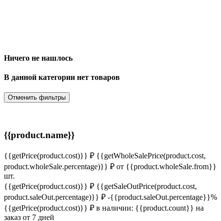
Ничего не нашлось
В данной категории нет товаров
Отменить фильтры
{{product.name}}
{{getPrice(product.cost)}} ₽
{{getWholeSalePrice(product.cost,
product.wholeSale.percentage)}} ₽
от {{product.wholeSale.from}}
шт.
{{getPrice(product.cost)}} ₽
{{getSaleOutPrice(product.cost,
product.saleOut.percentage)}} ₽
-{{product.saleOut.percentage}}%
{{getPrice(product.cost)}} ₽
в наличии: {{product.count}}
на
заказ от 7 дней