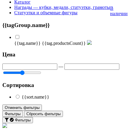
Каталог
Награды — кубки, медали, статуэтки, грамоты
В
Статуэтки и объемные фигуры
наличии
{{tagGroup.name}}
{{tag.name}}
{{tag.productsCount}}
Цена
—
Сортировка
{{sort.name}}
Отменить фильтры
Фильтры
Сбросить фильтры
Фильтры